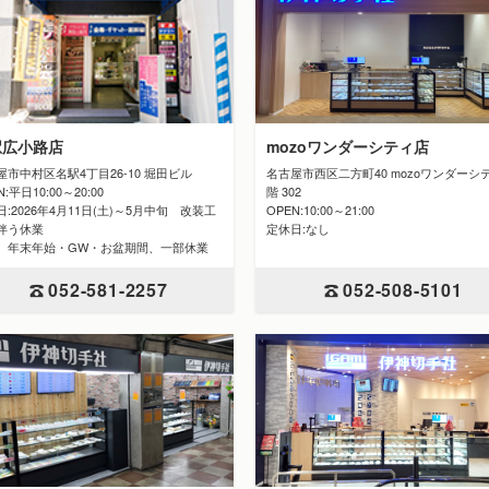
駅広小路店
mozoワンダーシティ店
屋市中村区名駅4丁目26-10 堀田ビル
名古屋市西区二方町40 mozoワンダーシ
N:平日10:00～20:00
階 302
:2026年4月11日(土)～5月中旬 改装工
OPEN:10:00～21:00
伴う休業
定休日:なし
 年末年始・GW・お盆期間、一部休業
052-508-5101
052-581-2257