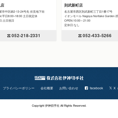
見店
則武新町店
屋市中区錦2-13-24号先 伏見地下街
名古屋市西区則武新町三丁目1番17号
N:平日8:00~18:00 土日祝定休
イオンモール Nagoya Noritake Garden 
日:土日祝日
OPEN:10:00～21:00
定休日:なし
052-218-2331
052-433-5266
プライバシーポリシー
会社概要
お問い合わせ
facebook
X（
Copyright 伊神切手社 All Rights Reserved.