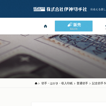
出会える楽し
販売
SALES
>
切手・はがき・収入印紙
>
普通切手
>
記念切手 5