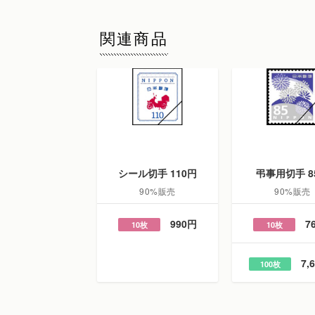
関連商品
シール切手 110円
弔事用切手 8
90%販売
90%販売
990円
7
10枚
10枚
7,
100枚