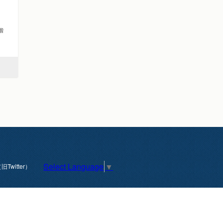
2階
Select Language
▼
旧Twitter）