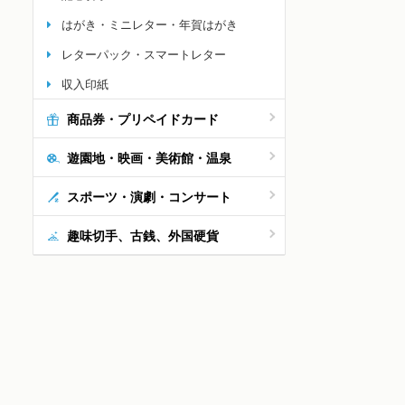
はがき・ミニレター・年賀はがき
レターパック・スマートレター
収入印紙
商品券・プリペイドカード
遊園地・映画・美術館・温泉
スポーツ・演劇・コンサート
普通切手 350円
普通切手 300円
普
趣味切手、古銭、外国硬貨
90%販売
90%販売
3,150円
2,700円
10枚
10枚
1
31,500円
27,000円
100枚
100枚
10