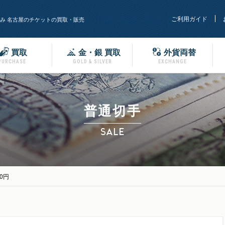
ご利用ガイド
み 名古屋のチケットの買取・販売
買取
金・銀 買取
外貨両替
PURCHASE
GOLD & SILVER
EXCHANGE
普通切手
SALE
0円