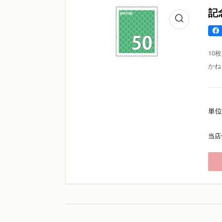
記
10
かね
単位
当店