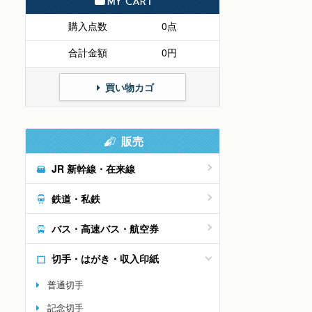
MY CART
購入点数
0点
合計金額
0円
買い物カゴ
販売
JR 新幹線・在来線
鉄道・私鉄
バス・高速バス・航空券
切手・はがき・収入印紙
普通切手
記念切手