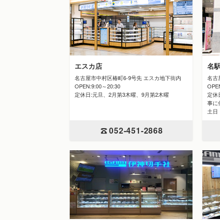
エスカ店
名
名古屋市中村区椿町6-9号先 エスカ地下街内
名古
OPEN:9:00～20:30
OPE
定休日:元旦、2月第3木曜、9月第2木曜
定休日
事に
土日
052-451-2868