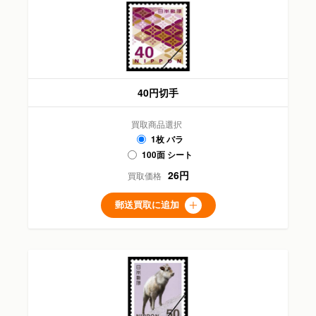
40円切手
買取商品選択
1枚 バラ
100面 シート
26円
買取価格
郵送買取に追加