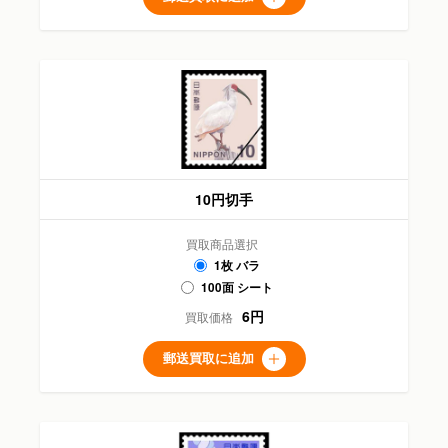
10円切手
買取商品選択
1枚 バラ
100面 シート
6円
買取価格
郵送買取に追加