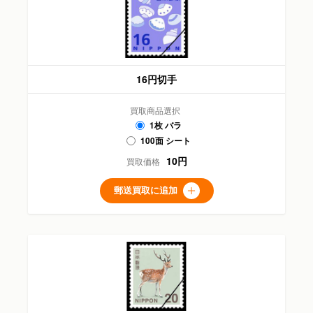
16円切手
買取商品選択
1枚 バラ
100面 シート
10円
買取価格
郵送買取に追加