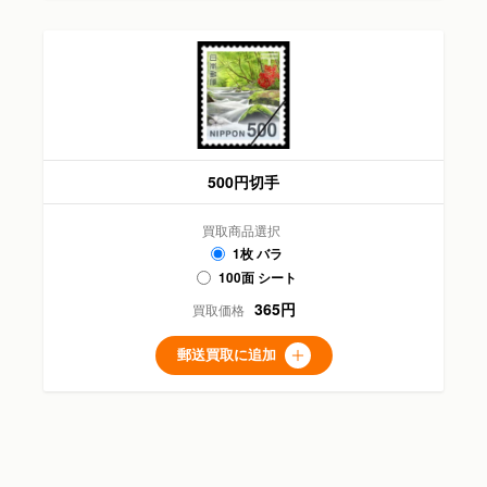
500円切手
買取商品選択
1枚 バラ
100面 シート
365円
買取価格
郵送買取に追加