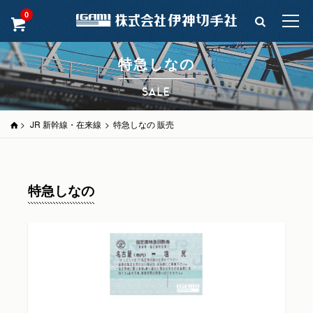
0
特急しなの
SALE
>
JR 新幹線・在来線
>
特急しなの 販売
特急しなの