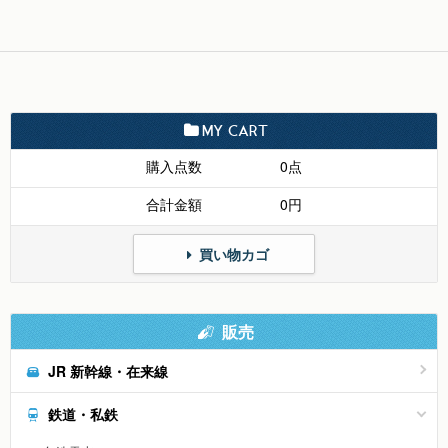
MY CART
購入点数
0点
合計金額
0円
買い物カゴ
販売
JR 新幹線・在来線
鉄道・私鉄