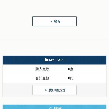
戻る
MY CART
購入点数
0点
合計金額
0円
買い物カゴ
販売