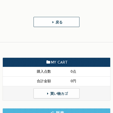
戻る
MY CART
購入点数
0点
合計金額
0円
買い物カゴ
販売