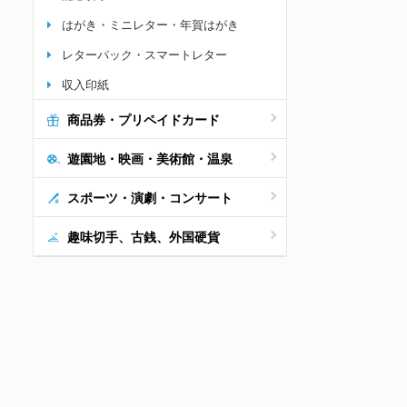
はがき・ミニレター・年賀はがき
レターパック・スマートレター
収入印紙
商品券・プリペイドカード
遊園地・映画・美術館・温泉
スポーツ・演劇・コンサート
収入印紙 20,000円
収入印紙 10,000円
収入
趣味切手、古銭、外国硬貨
19,800円
9,900円