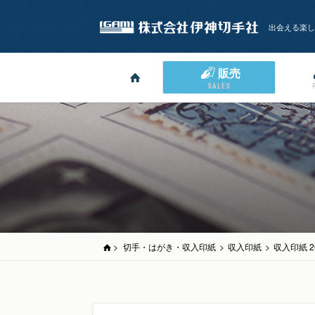
出会える楽し
販売
SALES
>
切手・はがき・収入印紙
>
収入印紙
>
収入印紙 2