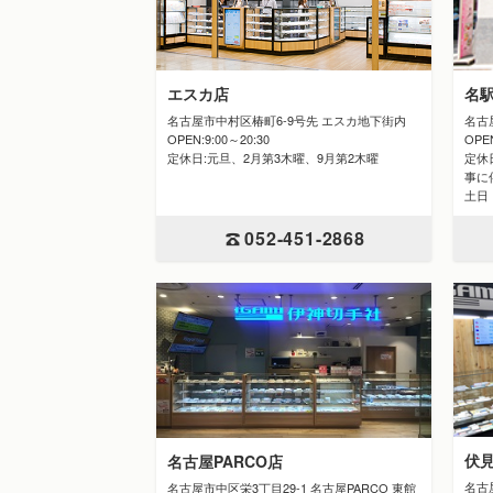
エスカ店
名
名古屋市中村区椿町6-9号先 エスカ地下街内
名古
OPEN:9:00～20:30
OPE
定休日:元旦、2月第3木曜、9月第2木曜
定休日
事に
土日
052-451-2868
伏
名古屋PARCO店
名古
名古屋市中区栄3丁目29-1 名古屋PARCO 東館