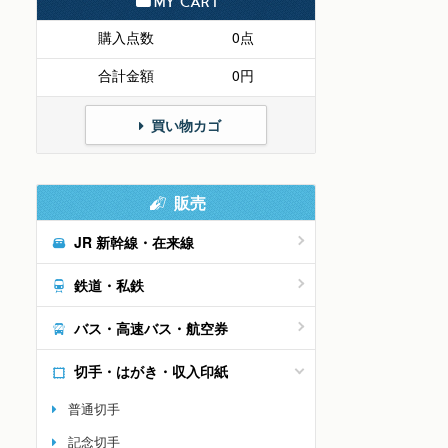
MY CART
購入点数
0点
合計金額
0円
買い物カゴ
販売
JR 新幹線・在来線
鉄道・私鉄
バス・高速バス・航空券
切手・はがき・収入印紙
普通切手
記念切手