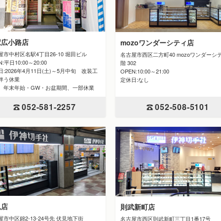
駅広小路店
mozoワンダーシティ店
屋市中村区名駅4丁目26-10 堀田ビル
名古屋市西区二方町40 mozoワンダーシ
N:平日10:00～20:00
階 302
:2026年4月11日(土)～5月中旬 改装工
OPEN:10:00～21:00
伴う休業
定休日:なし
 年末年始・GW・お盆期間、一部休業
052-508-5101
052-581-2257
見店
則武新町店
屋市中区錦2-13-24号先 伏見地下街
名古屋市西区則武新町三丁目1番17号