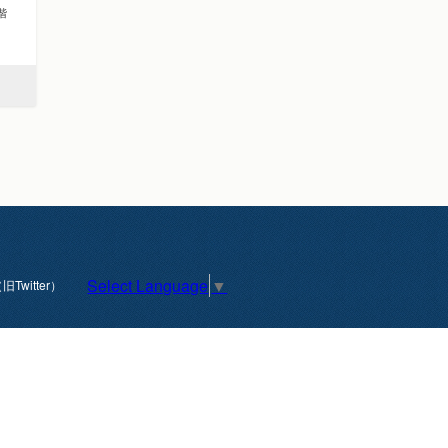
2階
Select Language
▼
旧Twitter）