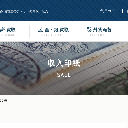
ご利用ガイド
み 名古屋のチケットの買取・販売
買取
金・銀 買取
外貨両替
PURCHASE
GOLD & SILVER
EXCHANGE
収入印紙
SALE
00円