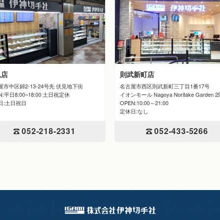
見店
則武新町店
屋市中区錦2-13-24号先 伏見地下街
名古屋市西区則武新町三丁目1番17号
N:平日8:00~18:00 土日祝定休
イオンモール Nagoya Noritake Garden 
日:土日祝日
OPEN:10:00～21:00
定休日:なし
052-218-2331
052-433-5266