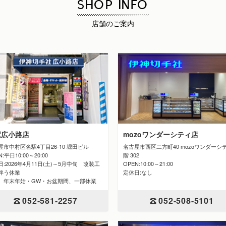
SHOP INFO
店舗のご案内
駅広小路店
mozoワンダーシティ店
屋市中村区名駅4丁目26-10 堀田ビル
名古屋市西区二方町40 mozoワンダーシ
N:平日10:00～20:00
階 302
:2026年4月11日(土)～5月中旬 改装工
OPEN:10:00～21:00
伴う休業
定休日:なし
 年末年始・GW・お盆期間、一部休業
052-508-5101
052-581-2257