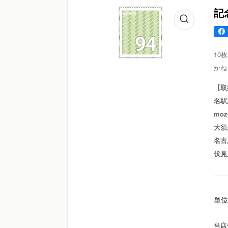
記
10
かね
【取
名駅
mo
大須
名古
伏見
単位
当店