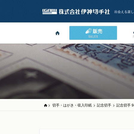
出会える楽し
販売
SALES
>
切手・はがき・収入印紙
>
記念切手
>
記念切手 9