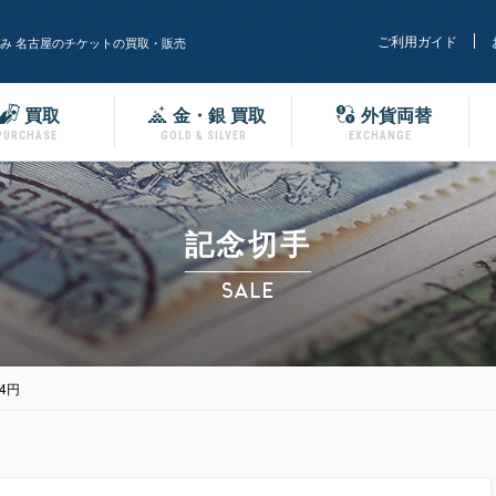
ご利用ガイド
み 名古屋のチケットの買取・販売
買取
金・銀 買取
外貨両替
PURCHASE
GOLD & SILVER
EXCHANGE
記念切手
SALE
4円