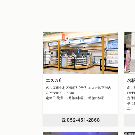
エスカ店
名
名古屋市中村区椿町6-9号先 エスカ地下街内
名古
OPEN:9:00～20:30
OPE
定休日:元旦、2月第3木曜、9月第2木曜
定休日
事に
土日
052-451-2868