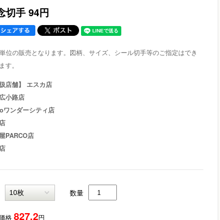
念切手 94円
枚単位の販売となります。図柄、サイズ、シール切手等のご指定はでき
ます。
扱店舗】 エスカ店
広小路店
zoワンダーシティ店
店
屋PARCO店
店
数量
827.2
価格
円