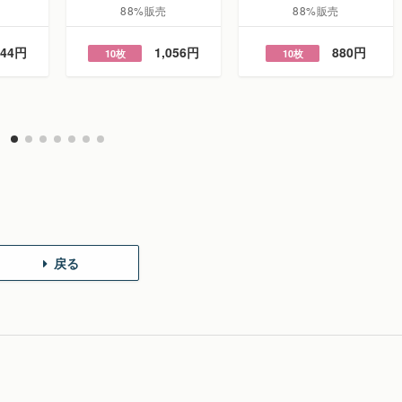
88%販売
88%販売
144円
1,056円
880円
10枚
10枚
戻る