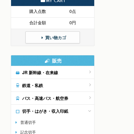
MY CART
購入点数
0点
合計金額
0円
買い物カゴ
販売
JR 新幹線・在来線
鉄道・私鉄
バス・高速バス・航空券
切手・はがき・収入印紙
普通切手
記念切手