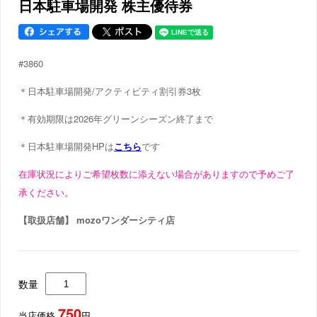
日本駐車場開発 株主優待券
#3860
＊日本駐車場開発/アクティビティ割引券3枚
＊有効期限は2026年グリーンシーズン終了まで
＊日本駐車場開発HPは
こちら
です
在庫状況によりご希望枚数に添えない場合がありますので予めご了
承ください。
【取扱店舗】 mozoワンダーシティ店
数量
750
当店価格
円