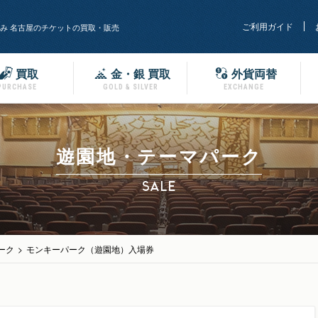
ご利用ガイド
み 名古屋のチケットの買取・販売
買取
金・銀 買取
外貨両替
PURCHASE
GOLD & SILVER
EXCHANGE
遊園地・テーマパーク
SALE
ーク
>
モンキーパーク（遊園地）入場券