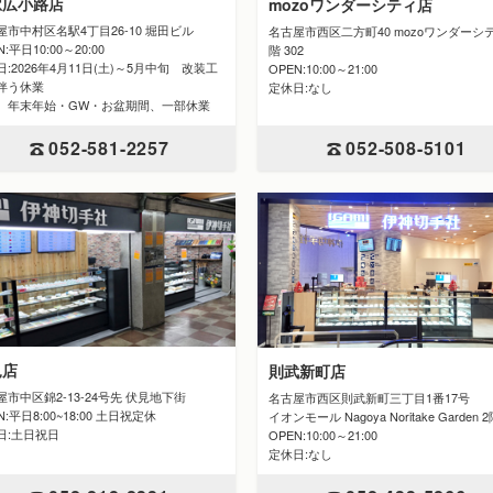
駅広小路店
mozoワンダーシティ店
屋市中村区名駅4丁目26-10 堀田ビル
名古屋市西区二方町40 mozoワンダーシ
N:平日10:00～20:00
階 302
:2026年4月11日(土)～5月中旬 改装工
OPEN:10:00～21:00
伴う休業
定休日:なし
 年末年始・GW・お盆期間、一部休業
052-508-5101
052-581-2257
見店
則武新町店
屋市中区錦2-13-24号先 伏見地下街
名古屋市西区則武新町三丁目1番17号
N:平日8:00~18:00 土日祝定休
イオンモール Nagoya Noritake Garden 
日:土日祝日
OPEN:10:00～21:00
定休日:なし