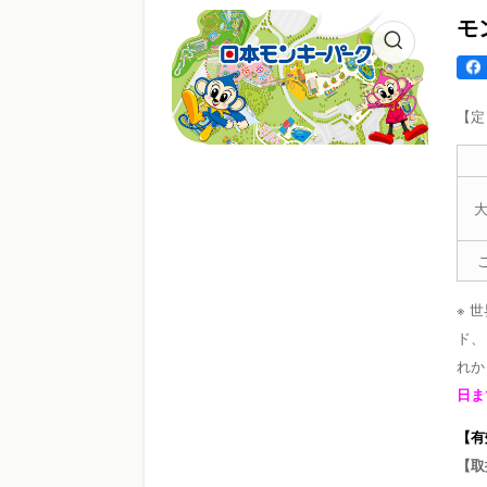
モ
【定
大
※ 
ド、
れか
日
【有
【取