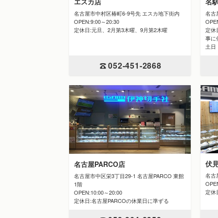
エスカ店
名
名古屋市中村区椿町6-9号先 エスカ地下街内
名古
OPEN:9:00～20:30
OPE
定休日:元旦、2月第3木曜、9月第2木曜
定休日
事に
土日
052-451-2868
伏
名古屋PARCO店
名古
名古屋市中区栄3丁目29-1 名古屋PARCO 東館
OPE
1階
定休
OPEN:10:00～20:00
定休日:名古屋PARCOの休業日に準ずる