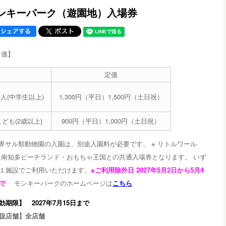
ンキーパーク（遊園地）入場券
 価】
定価
人(中学生以上)
1,300円（平日）
1,500円（土日祝）
こども(2歳以上)
9
00円（平日）1,000円（土日祝）
世界サル類動物園の入園は、別途入園料が必要です。 ※ リトルワール
 南知多ビーチランド・おもちゃ王国との共通入場券となります。 いず
１施設でご利用いただけます。
※ご利用除外日
2027年5月2日から5月4
まで
モンキーパークのホームページは
こちら
効期限】 2027年7月15日まで
扱店舗】全店舗