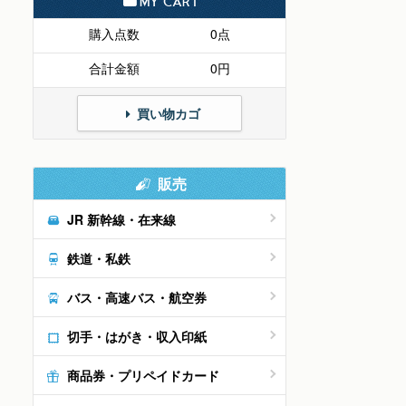
MY CART
購入点数
0点
合計金額
0円
買い物カゴ
販売
JR 新幹線・在来線
鉄道・私鉄
バス・高速バス・航空券
切手・はがき・収入印紙
商品券・プリペイドカード