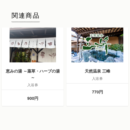
関連商品
恵みの湯 ～薬草・ハーブの湯
天然温泉 三峰
～
入浴券
入浴券
770円
900円