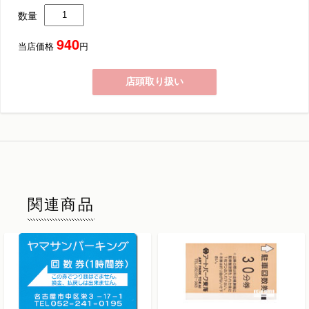
数量
940
当店価格
円
店頭取り扱い
関連商品