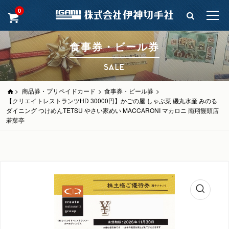
0
食事券・ビール券
SALE
>
商品券・プリペイドカード
>
食事券・ビール券
>
【クリエイトレストランツHD 30000円】かごの屋 しゃぶ菜 磯丸水産 みのる
ダイニング つけめんTETSU やさい家めい MACCARONI マカロニ 南翔饅頭店
若葉亭