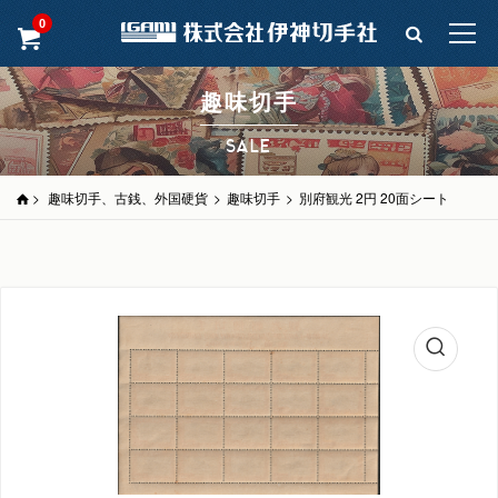
0
趣味切手
SALE
>
趣味切手、古銭、外国硬貨
>
趣味切手
>
別府観光 2円 20面シート