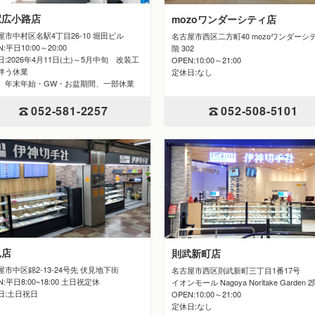
駅広小路店
mozoワンダーシティ店
屋市中村区名駅4丁目26-10 堀田ビル
名古屋市西区二方町40 mozoワンダーシ
N:平日10:00～20:00
階 302
:2026年4月11日(土)～5月中旬 改装工
OPEN:10:00～21:00
伴う休業
定休日:なし
 年末年始・GW・お盆期間、一部休業
052-508-5101
052-581-2257
見店
則武新町店
屋市中区錦2-13-24号先 伏見地下街
名古屋市西区則武新町三丁目1番17号
N:平日8:00~18:00 土日祝定休
イオンモール Nagoya Noritake Garden 
日:土日祝日
OPEN:10:00～21:00
定休日:なし