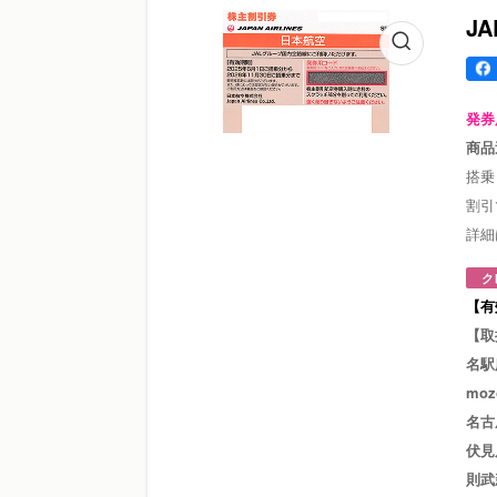
J
発券
商品
搭乗
割引
詳細
ク
【有
【取
名駅
mo
名古
伏見
則武