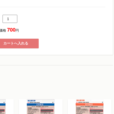
700
価格
円
カートへ入れる