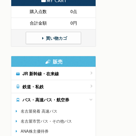
MY CART
購入点数
0点
合計金額
0円
買い物カゴ
販売
JR 新幹線・在来線
鉄道・私鉄
バス・高速バス・航空券
名古屋発着 高速バス
名古屋市営バス・その他バス
ANA株主優待券