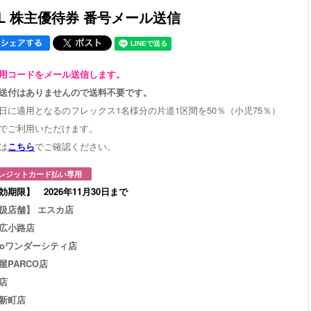
AL 株主優待券 番号メール送信
用コードをメール送信します。
送付はありませんので送料不要です。
日に適用となるのフレックス1名様分の片道1区間を50％（小児75％）
でご利用いただけます。
は
こちら
でご確認ください。
レジットカード払い専用
効期限】 2026年11月30日まで
扱店舗】 エスカ店
広小路店
zoワンダーシティ店
屋PARCO店
店
新町店