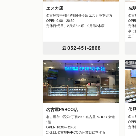
エスカ店
名
名古屋市中村区椿町6-9号先 エスカ地下街内
名古
OPEN:9:00～20:30
OPE
定休日:元旦、2月第3木曜、9月第2木曜
定休日
事に
土日
052-451-2868
伏
名古屋PARCO店
名古
名古屋市中区栄3丁目29-1 名古屋PARCO 東館
OPE
1階
定休
OPEN:10:00～20:00
定休日:名古屋PARCOの休業日に準ずる