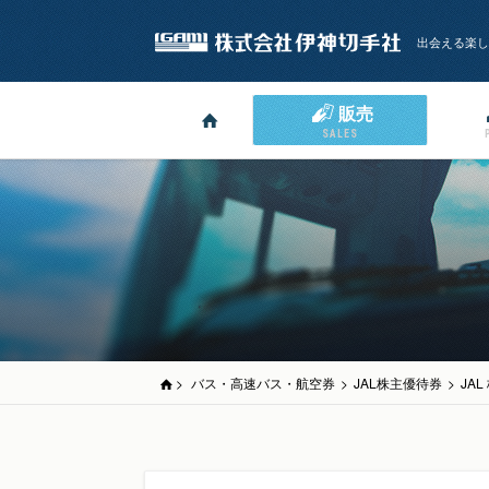
出会える楽し
販売
SALES
>
バス・高速バス・航空券
>
JAL株主優待券
>
JA