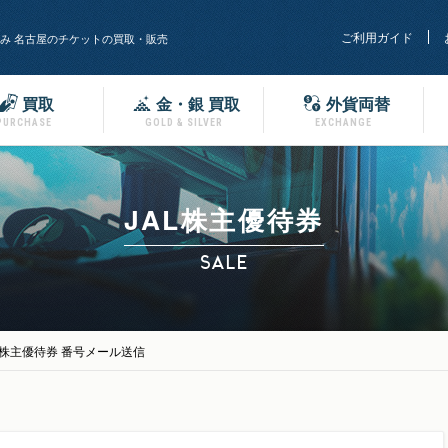
ご利用ガイド
み 名古屋のチケットの買取・販売
買取
金・銀 買取
外貨両替
PURCHASE
GOLD & SILVER
EXCHANGE
JAL株主優待券
SALE
L 株主優待券 番号メール送信